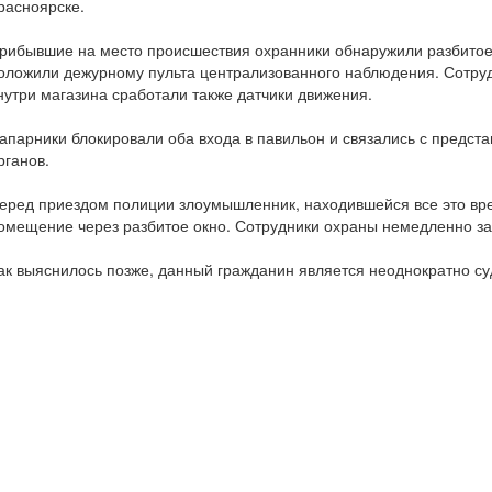
расноярске.
рибывшие на место происшествия охранники обнаружили разбитое
оложили дежурному пульта централизованного наблюдения. Сотру
нутри магазина сработали также датчики движения.
апарники блокировали оба входа в павильон и связались с предс
рганов.
еред приездом полиции злоумышленник, находившейся все это врем
омещение через разбитое окно. Сотрудники охраны немедленно з
ак выяснилось позже, данный гражданин является неоднократно с