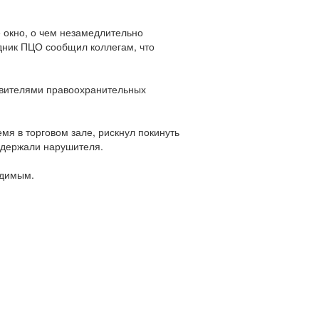
 окно, о чем незамедлительно
дник ПЦО сообщил коллегам, что
тавителями правоохранительных
я в торговом зале, рискнул покинуть
адержали нарушителя.
удимым.