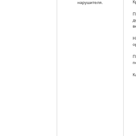
К
П
д
в
Н
о
П
п
К