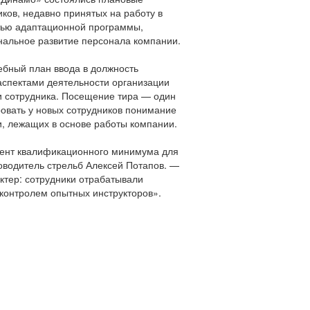
иков, недавно принятых на работу в
тью адаптационной программы,
альное развитие персонала компании.
ебный план ввода в должность
аспектами деятельности организации
и сотрудника. Посещение тира — один
овать у новых сотрудников понимание
и, лежащих в основе работы компании.
мент квалификационного минимума для
оводитель стрельб Алексей Потапов. —
ктер: сотрудники отрабатывали
контролем опытных инструкторов».