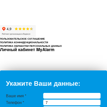
© 1993-2026 ООО «Цербер» Пермь - охранные услуги
Охрана предприятий, магазинов, офисов, домов, квартир
Cайт cerbergroup.ru носит исключительно справочно-информационный
характер и ни при каких условиях не является публичной офертой,
определяемой положениями Статьи 437 Гражданского кодекса РФ.
ПОЛЬЗОВАТЕЛЬСКОЕ СОГЛАШЕНИЕ
ПОЛИТИКА КОНФИДЕНЦИОНАЛЬНОСТИ
ПОЛИТИКА ОБРАБОТКИ ПЕРСОНАЛЬНЫХ ДАННЫХ
Личный кабинет MyAlarm
Укажите Ваши данные:
Ваше имя
*
Телефон
*