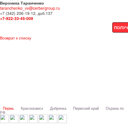
Вероника Таранченко
taranchenko_vv@cerbergroup.ru
+7 (342) 206-19-12, доб.137
+7-922-33-45-009
ПОЛУЧ
Возврат к списку
Выбери свой город:
Пермь
Краснокамск
Добрянка
Пермский край
Охрана по
РФ