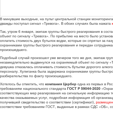
В минувшие выходные, на пульт центральной станции мониторинг
дважды поступал сигнал «Тревога». В обоих случаях была нажата
Так, утром 6 января, экипаж группы быстрого реагирования в сос
объект по сигналу «Тревога». По прибытию на место было установ
оплатить стоимость двух бутылок водки, которые он спрятал за па
охранниками группы быстрого реагирования и передан сотрудник
произошедшего.
Подобный случай произошел уже вечером того же дня, экипаж груп
незамедлительно выдвинулся на охраняемый объект по сигналу «Т
девушка отказалась оплачивать стоимость бутылки дорогого алког
персоналу. Хулиганка была задержана охранниками группы быстр
разбирательства по факту произошедшего.
Хотелось бы отметить, что
компания Цербер
одна из первых в Ро
требованиям национального стандарта
ГОСТ Р 59044-2020
«Охран
соответствующих мер реагирования на сигнальную информацию т
качества оказываемых услуг, подробная информация об организац
получившей свидетельство о соответствии (сертификат),
размещен
соответствии требованиям ГОСТ, выданные в рамках СДС «ОБ», с