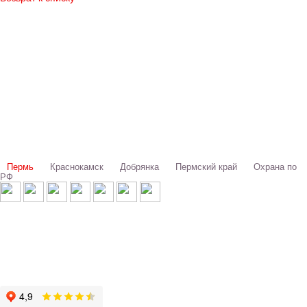
Выбери свой город:
Пермь
Краснокамск
Добрянка
Пермский край
Охрана по
РФ
© 1993-2026 ООО «Цербер» Пермь - охранные услуги
Охрана предприятий, магазинов, офисов, домов, квартир
Cайт cerbergroup.ru носит исключительно справочно-информационный
характер и ни при каких условиях не является публичной офертой,
определяемой положениями Статьи 437 Гражданского кодекса РФ.