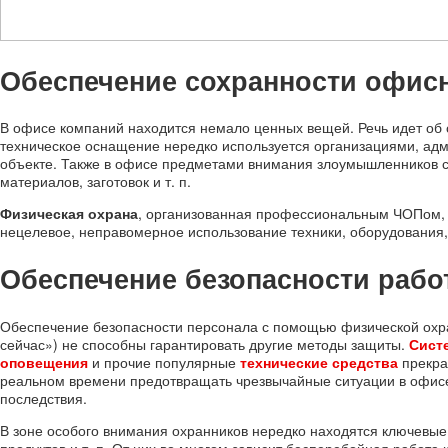
Обеспечение сохранности офис
В офисе компаний находится немало ценных вещей. Речь идет об 
техническое оснащение нередко используется организациями, ад
объекте. Также в офисе предметами внимания злоумышленников 
материалов, заготовок и т. п.
Физическая охрана
, организованная профессиональным ЧОПом, 
нецелевое, неправомерное использование техники, оборудования
Обеспечение безопасности рабо
Обеспечение безопасности персонала с помощью физической охра
сейчас») не способны гарантировать другие методы защиты.
Сист
оповещения
и прочие популярные
технические средства
прекра
реальном времени предотвращать чрезвычайные ситуации в офис
последствия.
В зоне особого внимания охранников нередко находятся ключевые
продуктов и т. п. От них во многом зависит бесперебойная работ