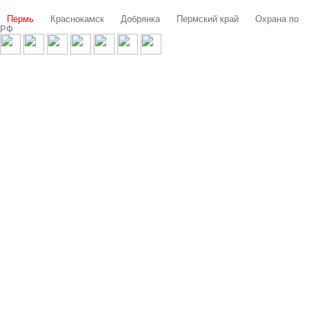
Выбери свой город:
Пермь
Краснокамск
Добрянка
Пермский край
Охрана по
РФ
© 1993-2026 ООО «Цербер» Пермь - охранные услуги
Охрана предприятий, магазинов, офисов, домов, квартир
Cайт cerbergroup.ru носит исключительно справочно-информационный
характер и ни при каких условиях не является публичной офертой,
определяемой положениями Статьи 437 Гражданского кодекса РФ.
ПОЛЬЗОВАТЕЛЬСКОЕ СОГЛАШЕНИЕ
ПОЛИТИКА КОНФИДЕНЦИОНАЛЬНОСТИ
ПОЛИТИКА ОБРАБОТКИ ПЕРСОНАЛЬНЫХ ДАННЫХ
Личный кабинет MyAlarm
Укажите Ваши данные: