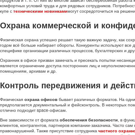
комфортных условий труда и для рядовых сотрудников. Потребност
купе с
техническими новинками
могут сосредоточиться на решени
Охрана коммерческой и конфи
Физическая охрана успешно решает такую важную задачу, как с
годом всё больше набирает обороты. Конкуренты используют все 
специфике организации различных процессов, бухгалтерских и дру
Охранник в офисе призван замечать и пресекать попытки несанкци
является ограничение доступа посторонних лиц и неуполномочен
помещениям, архивам и др.
Контроль передвижения и дейст
Физическая
охрана офисов
бывает различных форматов. На одних
предполагается документальный и фейсконтроль. В некоторых пом
отлично подходит space-офисам.
Вне зависимости от формата
обеспечения безопасности
, в фун
клиентов, контрагентов, партнеров компании-заказчика. Часто сам
правонарушений. Также присутствие сотрудника
частного охранн