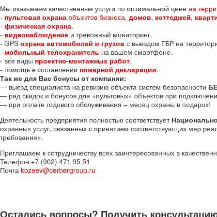
Мы оказываем качественные услуги по оптимальной цене
на терри
-
пультовая охрана
объектов бизнеса
,
домов
,
коттеджей
,
кварт
-
физическая охрана
.
-
видеонаблюдение
и тревожный мониторинг.
- GPS
охрана автомобилей и грузов
с выездом ГБР на территор
-
мобильный телохранитель
на вашем смартфоне.
- все виды
проектно-монтажных работ
.
- помощь в составлении
пожарной декларации
.
Так же для Вас бонусы от компании:
— выезд специалиста на ревизию объекта систем безопасности
Б
— ряд скидок и бонусов для «пультовых» объектов при подключен
— при оплате годового обслуживания – месяц охраны в подарок!
Деятельность предприятия полностью соответствует
Национально
охранных услуг, связанных с принятием соответствующих мер ре
требования».
Приглашаем к сотрудничеству всех заинтересованных в качествен
Телефон +7 (902) 471 95 51
Почта
kozeev@cerbergroup.ru
Остались вопросы? Получить консультацию 