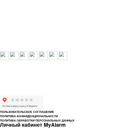
Выбери свой город:
Пермь
Краснокамск
Добрянка
Пермский край
Охрана по РФ
© 1993-2026 ООО «Цербер» Пермь - охранные услуги
Охрана предприятий, магазинов, офисов, домов, квартир
Cайт cerbergroup.ru носит исключительно справочно-информационный
характер и ни при каких условиях не является публичной офертой,
определяемой положениями Статьи 437 Гражданского кодекса РФ.
ПОЛЬЗОВАТЕЛЬСКОЕ СОГЛАШЕНИЕ
ПОЛИТИКА КОНФИДЕНЦИОНАЛЬНОСТИ
ПОЛИТИКА ОБРАБОТКИ ПЕРСОНАЛЬНЫХ ДАННЫХ
Личный кабинет MyAlarm