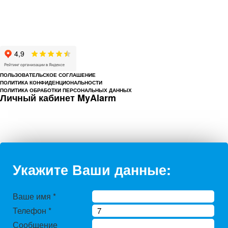
© 1993-2026 ООО «Цербер» Пермь - охранные услуги
Охрана предприятий, магазинов, офисов, домов, квартир
Cайт cerbergroup.ru носит исключительно справочно-информационный
характер и ни при каких условиях не является публичной офертой,
определяемой положениями Статьи 437 Гражданского кодекса РФ.
ПОЛЬЗОВАТЕЛЬСКОЕ СОГЛАШЕНИЕ
ПОЛИТИКА КОНФИДЕНЦИОНАЛЬНОСТИ
ПОЛИТИКА ОБРАБОТКИ ПЕРСОНАЛЬНЫХ ДАННЫХ
Личный кабинет MyAlarm
Укажите Ваши данные:
Ваше имя
*
Телефон
*
Сообщение