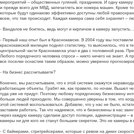
мероприятий – общественных гуляний, праздников. И одну камеру
и прежде всего для МВД, запечатлеть все номера машин. Кроме то
которые будут одинаково эффективно доступны любой правоохрани
всем, что там происходит. Каждая камера сама себя охраняет – лю
- Вандалов не боитесь, ведь могут и кирпичом в камеру запустить
- Первый наш опыт был в Краснокамске. В 2004 году мы поставили 
краснокамской милиции поднял статистику, то выяснилось, что в т
центральной части Краснокамска упал в два с половиной раза. Пре
Любого порядочного человека спроси – никто ничего не знает. А пр
все поселки оснастим таким образом, можно уверенно прогнозиров
- На бизнес рассчитываете?
Конечно, мы рассчитываем, что к этой системе окажутся неравнод
работающие объекты. Грабят же, как правило, по ночам. Вышел чело
туда уже не придут. Поэтому любому порядочному бизнесмену инте
больше людей приходило. Мы совершенно уверены в том, что когд
этой системой воспользоваться. Добавлю, что у нас не было, кстат
заставим работать. Так что надеемся, что и бизнесмены в нас заи
через каждую камеру сделаем доступ полиции, администрации – в 
камеры ни для кого не станут большим секретом. Это не камеры в 
- С байкерами, стритрейсерами, которые с ревом на диких скорост