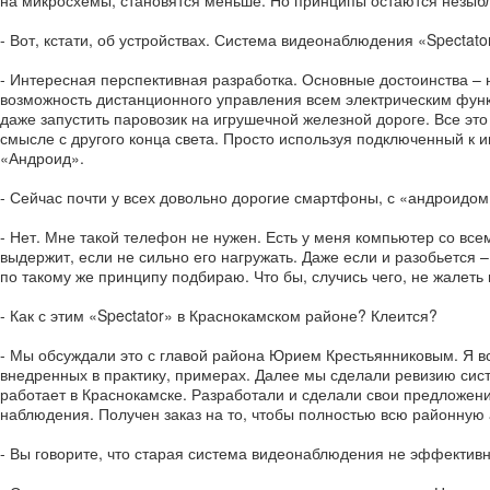
- Вот, кстати, об устройствах. Система видеонаблюдения «Spectato
- Интересная перспективная разработка. Основные достоинства – н
возможность дистанционного управления всем электрическим функ
даже запустить паровозик на игрушечной железной дороге. Все это 
смысле с другого конца света. Просто используя подключенный к 
«Андроид».
- Сейчас почти у всех довольно дорогие смартфоны, с «андроидом»
- Нет. Мне такой телефон не нужен. Есть у меня компьютер со вс
выдержит, если не сильно его нагружать. Даже если и разобьется –
по такому же принципу подбираю. Что бы, случись чего, не жалеть 
- Как с этим «Spectator» в Краснокамском районе? Клеится?
- Мы обсуждали это с главой района Юрием Крестьянниковым. Я все
внедренных в практику, примерах. Далее мы сделали ревизию сист
работает в Краснокамске. Разработали и сделали свои предложен
наблюдения. Получен заказ на то, чтобы полностью всю районную 
- Вы говорите, что старая система видеонаблюдения не эффективна