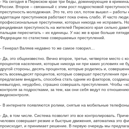
- На сегодня в Пермском крае три беды, доминирующие в криминаль
России. Второе – связанный с этим рост подростковой преступност
преступность молодежная. Это те, кто сел, потом вышел – работы
адаптации преступников работают пока очень слабо. И часто люди
профессиональные преступники, которых никогда не исправить. Но 
рецидивная преступность на жителей Пермского края сильно давит.
пальцам пересчитать – их единицы. У нас же в крае больше пятиде
Федерации по статистике совершаемых преступлений.
- Генерал Валяев недавно то же самое говорил…
- Да, это общеизвестно. Вечно второе, третье, четвертое место с к
процентов населения, которые никогда ни при каких условиях не б
другой стороны, десять процентов, которые родились и, совершен
есть восемьдесят процентов, которые совершат преступления при с
предлагаем внедрить, способна стать одним из факторов, создающ
невыгодно, неудобно, страшно совершать преступления. Чтобы «ко
контроля за подростками, за тем, как они себя ведут по отношени
видеоконтроля.
- В интернете появляются ролики, снятые на мобильные телефоны
- Да, в том числе. Система позволит это все контролировать. При
человек совершает резкие и быстрые движения, автоматика это фи
происходит, и принимает решение. В первую очередь мы предлага