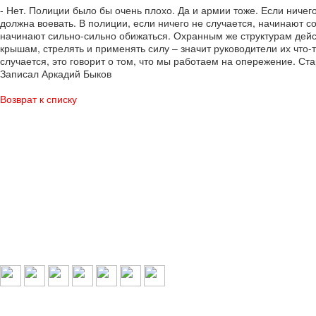
- Нет. Полиции было бы очень плохо. Да и армии тоже. Если ничег
должна воевать. В полиции, если ничего не случается, начинают с
начинают сильно-сильно обижаться. Охранным же структурам дейст
крышам, стрелять и применять силу – значит руководители их что-т
случается, это говорит о том, что мы работаем на опережение. С
Записал Аркадий Быков
Возврат к списку
Выбери свой город:
Пермь
Краснокамск
Добрянка
Пермский край
Охрана по РФ
© 1993-2026 ООО «Цербер» Пермь - охранные услуги