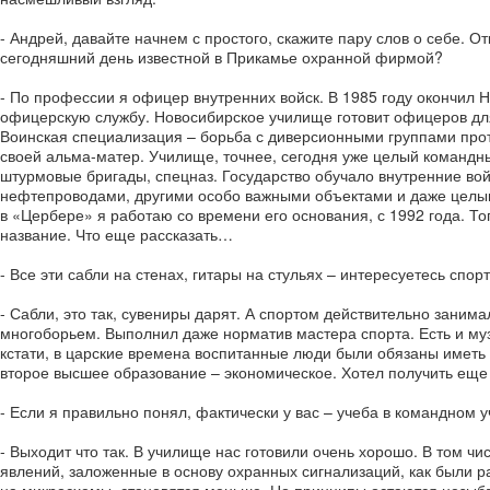
- Андрей, давайте начнем с простого, скажите пару слов о себе. О
сегодняшний день известной в Прикамье охранной фирмой?
- По профессии я офицер внутренних войск. В 1985 году окончи
офицерскую службу. Новосибирское училище готовит офицеров для
Воинская специализация – борьба с диверсионными группами проти
своей альма-матер. Училище, точнее, сегодня уже целый командны
штурмовые бригады, спецназ. Государство обучало внутренние войс
нефтепроводами, другими особо важными объектами и даже целыми
в «Цербере» я работаю со времени его основания, с 1992 года. Т
название. Что еще рассказать…
- Все эти сабли на стенах, гитары на стульях – интересуетесь спор
- Сабли, это так, сувениры дарят. А спортом действительно заним
многоборьем. Выполнил даже норматив мастера спорта. Есть и муз
кстати, в царские времена воспитанные люди были обязаны иметь 
второе высшее образование – экономическое. Хотел получить еще 
- Если я правильно понял, фактически у вас – учеба в командно
- Выходит что так. В училище нас готовили очень хорошо. В том ч
явлений, заложенные в основу охранных сигнализаций, как были р
на микросхемы, становятся меньше. Но принципы остаются незы