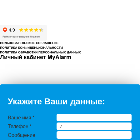
Охрана предприятий, магазинов, офисов, домов, квартир
Cайт cerbergroup.ru носит исключительно справочно-информационный
характер и ни при каких условиях не является публичной офертой,
определяемой положениями Статьи 437 Гражданского кодекса РФ.
ПОЛЬЗОВАТЕЛЬСКОЕ СОГЛАШЕНИЕ
ПОЛИТИКА КОНФИДЕНЦИОНАЛЬНОСТИ
ПОЛИТИКА ОБРАБОТКИ ПЕРСОНАЛЬНЫХ ДАННЫХ
Личный кабинет MyAlarm
Укажите Ваши данные:
Ваше имя
*
Телефон
*
Сообщение