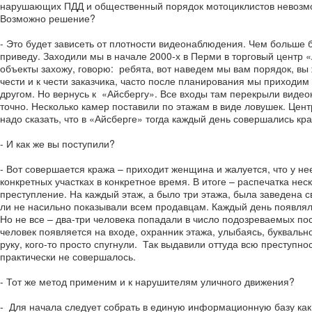
нарушающих ПДД и общественный порядок мотоциклистов невозможн
Возможно решение?
- Это будет зависеть от плотности видеонаблюдения. Чем больше
приведу. Заходили мы в начале 2000-х в Перми в торговый центр «А
объекты захожу, говорю: ребята, вот наведем мы вам порядок, вы 
чести и к чести заказчика, часто после планирования мы приходим
другом. Но вернусь к «Айсбергу». Все входы там перекрыли виде
точно. Несколько камер поставили по этажам в виде ловушек. Цент
надо сказать, что в «Айсберге» тогда каждый день совершались кра
- И как же вы поступили?
- Вот совершается кража – приходит женщина и жалуется, что у не
конкретных участках в конкретное время. В итоге – распечатка не
преступление. На каждый этаж, а было три этажа, была заведена
ли не насильно показывали всем продавцам. Каждый день появлял
Но не все – два-три человека попадали в число подозреваемых пос
человек появляется на входе, охранник этажа, улыбаясь, буквально
руку, кого-то просто спугнули. Так выдавили оттуда всю преступно
практически не совершалось.
- Тот же метод применим и к нарушителям уличного движения?
- Для начала следует собрать в единую информационную базу как с