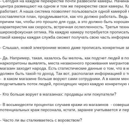
- Сегодня на каждом перекрестке почти развесили камеры. Начинае
центра размещают на одном и том же перекрестке свои камеры. Ка
работает. А наша система позволяет пользоваться одной камерой 
составляется план, продумывается, как что должно работать. Ведь
причем так, чтобы это прошло для суда, а это должно быть хороше
характеристик как скорость, встречная ослепленность. Третья тех
широкофокусная оптика. На каждую камеру потребуется прописать 
такой камеры каждая служба сможет получать свою часть информа
- Слышал, новой электронике можно даже прописать конкретные з
- Да. Например, такая, казалось бы мелочь, как подсчет людей в 
наркопритоны выявлять, места незаконного проживания мигрантов и
магазин заходит народа. Есть статистические данные о том, что в
должен быть такой-то доход. Так вот, располагая информацией о т
- в каком магазине больше воруют сами сотрудники. А в каком мен
подсчитывать поток людей, проходящих через каждую конкретную ка
- Кто больше ворует в магазинах: продавцы или покупатели?
- В восьмидесяти процентах случаев кражи из магазинов - соверша
потенциальных краж персонала, кстати, заранее учитывается и пер
- Часто ли вы сталкиваетесь с воровством?