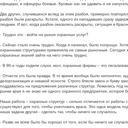
офицеры, и офицеры боевые. Кровью нас не удивить и не напугать
Два других, случившихся вслед за этим разбоя, примерно повтор
разбоя были раскрыты. Кстати, одного из нападавших сразу задер
людьми. И вот, когда разбои оказались раскрыты, ситуация в Кра
- Трудно это - войти на рынок охранных услуг?
- Сейчас стало очень трудно. Когда я начинал, было попроще. Хот
охранными структурами применяла не самые рыночные. Сегодня же
серьезных знаний зайти на него очень трудно.
- В 90-е годы ходили слухи, мол, охранные фирмы – это легализов
- Отчасти это была правда. В то время вообще было непонятно: ку
дезорганизация и никакой ясности. Строго блюли закон и букву з
поддавались на предложения различных структур. Ложились под ни
рынке края я не знаю ни одного охранного предприятия, которое 
Наша работа – охранных структур – сильно отличается от работы 
существуют для того, чтобы уничтожать врага. Это одна модель по
наша задача другая - сделать так, чтобы ничего не случалось.
- Разве не всем было бы хорошо от того, если бы ничего не случал