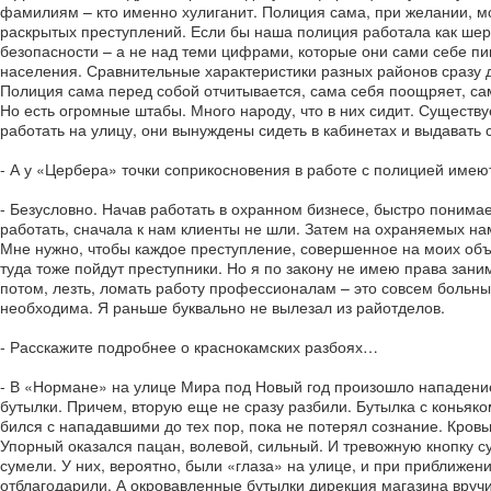
фамилиям – кто именно хулиганит. Полиция сама, при желании, мож
раскрытых преступлений. Если бы наша полиция работала как шер
безопасности – а не над теми цифрами, которые они сами себе п
населения. Сравнительные характеристики разных районов сразу да
Полиция сама перед собой отчитывается, сама себя поощряет, сам
Но есть огромные штабы. Много народу, что в них сидит. Существуе
работать на улицу, они вынуждены сидеть в кабинетах и выдавать с
- А у «Цербера» точки соприкосновения в работе с полицией имею
- Безусловно. Начав работать в охранном бизнесе, быстро понима
работать, сначала к нам клиенты не шли. Затем на охраняемых на
Мне нужно, чтобы каждое преступление, совершенное на моих объе
туда тоже пойдут преступники. Но я по закону не имею права зани
потом, лезть, ломать работу профессионалам – это совсем больн
необходима. Я раньше буквально не вылезал из райотделов.
- Расскажите подробнее о краснокамских разбоях…
- В «Нормане» на улице Мира под Новый год произошло нападение
бутылки. Причем, вторую еще не сразу разбили. Бутылка с коньяком
бился с нападавшими до тех пор, пока не потерял сознание. Кровь
Упорный оказался пацан, волевой, сильный. И тревожную кнопку 
сумели. У них, вероятно, были «глаза» на улице, и при приближен
отблагодарили. А окровавленные бутылки дирекция магазина вручил