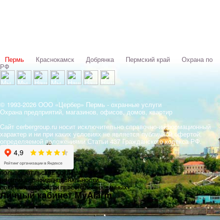
Выбери свой город:
Пермь
Краснокамск
Добрянка
Пермский край
Охрана по
РФ
© 1993-2026 ООО «Цербер» Пермь - охранные услуги
Охрана предприятий, магазинов, офисов, домов, квартир
Cайт cerbergroup.ru носит исключительно справочно-информационный
характер и ни при каких условиях не является публичной офертой,
определяемой положениями Статьи 437 Гражданского кодекса РФ.
ПОЛЬЗОВАТЕЛЬСКОЕ СОГЛАШЕНИЕ
ПОЛИТИКА КОНФИДЕНЦИОНАЛЬНОСТИ
ПОЛИТИКА ОБРАБОТКИ ПЕРСОНАЛЬНЫХ ДАННЫХ
Личный кабинет MyAlarm