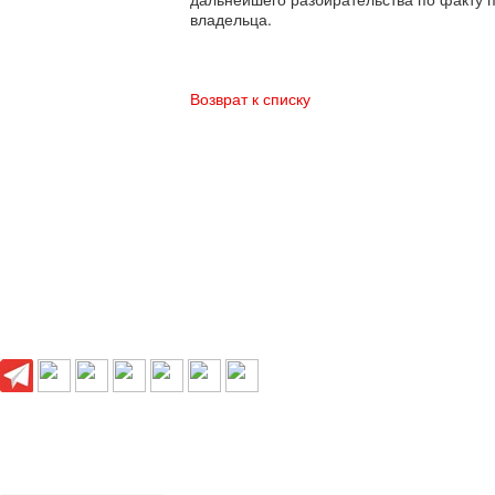
владельца.
Возврат к списку
Выбери свой город:
Пермь
Краснокамск
Добрянка
Пермский край
Охрана по РФ
© 1993-2026 ООО «Цербер» Пермь - охранные услуги
Охрана предприятий, магазинов, офисов, домов, квартир
Cайт cerbergroup.ru носит исключительно справочно-информационный ха