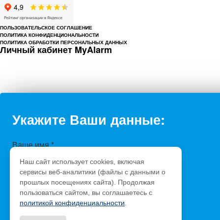
ПОЛЬЗОВАТЕЛЬСКОЕ СОГЛАШЕНИЕ
ПОЛИТИКА КОНФИДЕНЦИОНАЛЬНОСТИ
ПОЛИТИКА ОБРАБОТКИ ПЕРСОНАЛЬНЫХ ДАННЫХ
Личный кабинет MyAlarm
Укажите Ваши данные:
Ваше имя
*
Телефон
*
Наш сайт использует cookies, включая
Сообщение
сервисы веб-аналитики (файлы с данными о
прошлых посещениях сайта). Продолжая
Защита от автоматического заполнения
пользоваться сайтом, вы соглашаетесь с
политикой конфиденциальности
.
Введите слово с картинки
*
: