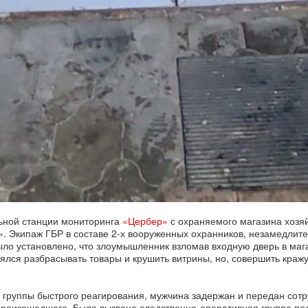
альной станции мониторинга
«Цербер»
с охраняемого магазина хозя
». Экипаж ГБР в составе 2-х вооруженных охранников, незамедлит
ыло установлено, что злоумышленник взломав входную дверь в маг
нялся разбрасывать товары и крушить витрины, но, совершить краж
 группы быстрого реагирования, мужчина задержан и передан сот
произошедшего. Была вызвана следственно-оперативная группа по