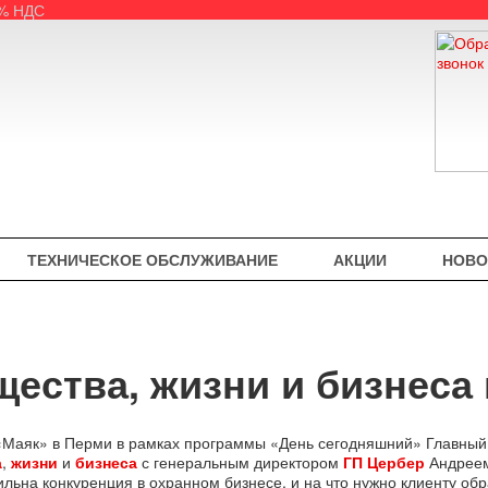
5% НДС
ТЕХНИЧЕСКОЕ ОБСЛУЖИВАНИЕ
АКЦИИ
НОВО
щества, жизни и бизнеса
«Маяк» в Перми в рамках программы «День сегодняшний» Главны
а
,
жизни
и
бизнеса
с генеральным директором
ГП Цербер
Андреем
ильна конкуренция в охранном бизнесе, и на что нужно клиенту о