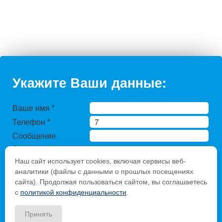
Укажите Ваши данные:
Ваше имя
*
Телефон
*
Сообщение
Защита от
автоматического
Наш сайт использует cookies, включая сервисы веб-
заполнения
аналитики (файлы с данными о прошлых посещениях
Введите слово с
сайта). Продолжая пользоваться сайтом, вы соглашаетесь
с
политикой конфиденциальности
.
картинки
*
:
Принять