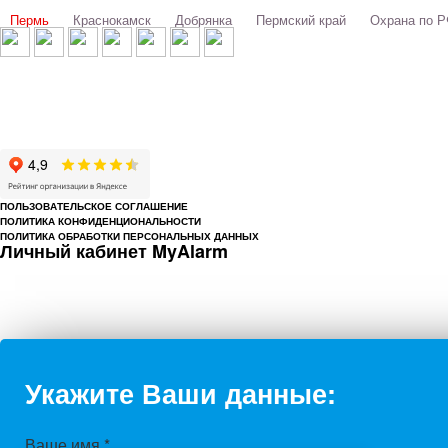
Выбери свой город:
Пермь
Краснокамск
Добрянка
Пермский край
Охрана по 
© 1993-2026 ООО «Цербер» Пермь - охранные услуги
Охрана предприятий, магазинов, офисов, домов, квартир
Cайт cerbergroup.ru носит исключительно справочно-информационный ха
ПОЛЬЗОВАТЕЛЬСКОЕ СОГЛАШЕНИЕ
ПОЛИТИКА КОНФИДЕНЦИОНАЛЬНОСТИ
ПОЛИТИКА ОБРАБОТКИ ПЕРСОНАЛЬНЫХ ДАННЫХ
Личный кабинет MyAlarm
Укажите Ваши данные:
Ваше имя
*