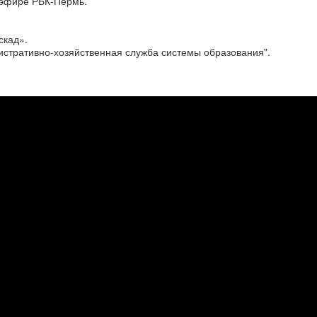
 эфире РБК-Пермь.
скад».
истративно-хозяйственная служба системы образования".