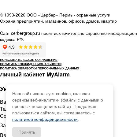
© 1993-2026 ООО «Цербер» Пермь - охранные услуги
Охрана предприятий, магазинов, офисов, домов, квартир
Cайт cerbergroup.ru носит исключительно справочно-информацион
кодекса РФ.
ПОЛЬЗОВАТЕЛЬСКОЕ СОГЛАШЕНИЕ
ПОЛИТИКА КОНФИДЕНЦИОНАЛЬНОСТИ
ПОЛИТИКА ОБРАБОТКИ ПЕРСОНАЛЬНЫХ ДАННЫХ
Личный кабинет MyAlarm
Укажите Ваши данные:
Наш сайт использует cookies, включая
сервисы веб-аналитики (файлы с данными о
Ваше имя
*
прошлых посещениях сайта). Продолжая
Телефон
*
пользоваться сайтом, вы соглашаетесь с
Сообщение
политикой конфиденциальности
.
Защита от автоматического заполнения
Принять
Введите слово с картинки
*
: