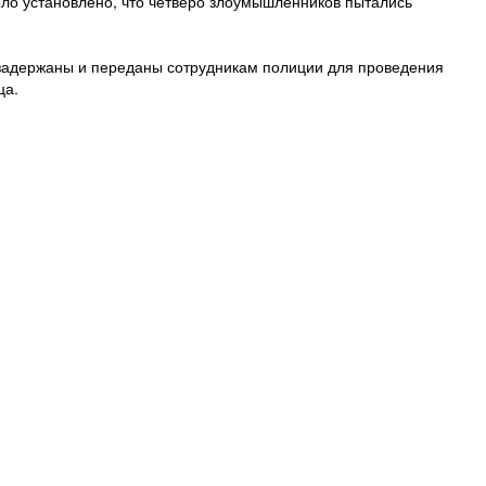
ыло установлено, что четверо злоумышленников пытались
 задержаны и переданы сотрудникам полиции для проведения
ца.