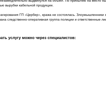
 незамедлительно выдвинулся на объект. По прибытию на место б
лью вырубки кабельной продукции.
еагирования ГП «Цербер», кража не состоялась. Злоумышленники
ана следственно-оперативная группа полиции и ответственные ли
ать услугу можно через специалистов: