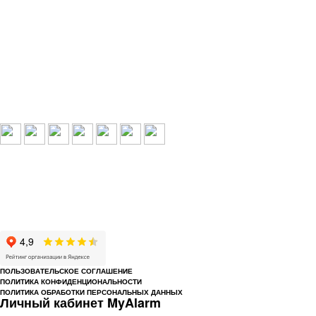
Выбери свой город:
Пермь
Краснокамск
Добрянка
Пермский край
Охрана по РФ
© 1993-2026 ООО «Цербер» Пермь - охранные услуги
Охрана предприятий, магазинов, офисов, домов, квартир
Cайт cerbergroup.ru носит исключительно справочно-информационный
характер и ни при каких условиях не является публичной офертой,
определяемой положениями Статьи 437 Гражданского кодекса РФ.
ПОЛЬЗОВАТЕЛЬСКОЕ СОГЛАШЕНИЕ
ПОЛИТИКА КОНФИДЕНЦИОНАЛЬНОСТИ
ПОЛИТИКА ОБРАБОТКИ ПЕРСОНАЛЬНЫХ ДАННЫХ
Личный кабинет MyAlarm