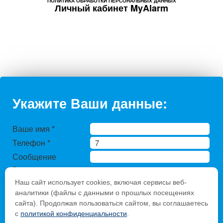
ПОЛИТИКА ОБРАБОТКИ ПЕРСОНАЛЬНЫХ ДАННЫХ
Личный кабинет MyAlarm
Укажите Ваши данные:
Ваше имя
*
Телефон
*
Сообщение
Защита от
автоматического
Наш сайт использует cookies, включая сервисы веб-
заполнения
аналитики (файлы с данными о прошлых посещениях
Введите слово с
сайта). Продолжая пользоваться сайтом, вы соглашаетесь
с
политикой конфиденциальности
.
картинки
*
: