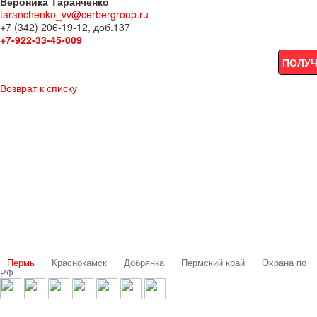
Вероника Таранченко
taranchenko_vv@cerbergroup.ru
+7 (342) 206-19-12, доб.137
+7-922-33-45-009
ПОЛУЧ
Возврат к списку
Выбери свой город:
Пермь
Краснокамск
Добрянка
Пермский край
Охрана по
РФ