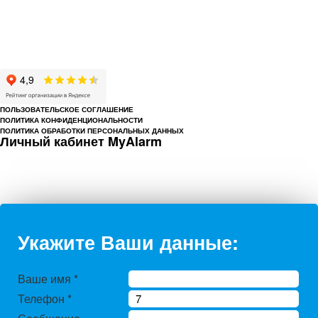
© 1993-2026 ООО «Цербер» Пермь - охранные услуги
Охрана предприятий, магазинов, офисов, домов, квартир
Cайт cerbergroup.ru носит исключительно справочно-информационный
характер и ни при каких условиях не является публичной офертой,
определяемой положениями Статьи 437 Гражданского кодекса РФ.
ПОЛЬЗОВАТЕЛЬСКОЕ СОГЛАШЕНИЕ
ПОЛИТИКА КОНФИДЕНЦИОНАЛЬНОСТИ
ПОЛИТИКА ОБРАБОТКИ ПЕРСОНАЛЬНЫХ ДАННЫХ
Личный кабинет MyAlarm
Укажите Ваши данные:
Ваше имя
*
Телефон
*