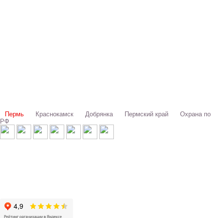
Выбери свой город:
Пермь
Краснокамск
Добрянка
Пермский край
Охрана по
РФ
© 1993-2026 ООО «Цербер» Пермь - охранные услуги
Охрана предприятий, магазинов, офисов, домов, квартир
Cайт cerbergroup.ru носит исключительно справочно-информационный
характер и ни при каких условиях не является публичной офертой,
определяемой положениями Статьи 437 Гражданского кодекса РФ.