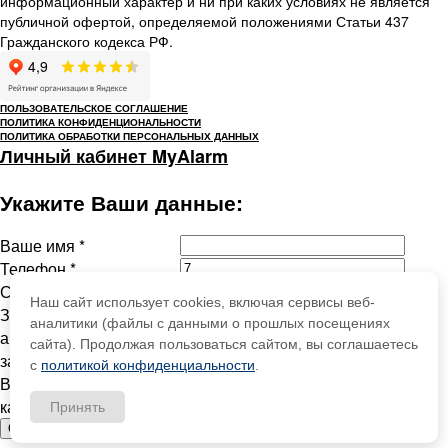
информационный характер и ни при каких условиях не является
публичной офертой, определяемой положениями Статьи 437
Гражданского кодекса РФ.
ПОЛЬЗОВАТЕЛЬСКОЕ СОГЛАШЕНИЕ
ПОЛИТИКА КОНФИДЕНЦИОНАЛЬНОСТИ
ПОЛИТИКА ОБРАБОТКИ ПЕРСОНАЛЬНЫХ ДАННЫХ
Личный кабинет MyAlarm
Укажите Ваши данные:
Ваше имя
*
Телефон
*
Сообщение
Наш сайт использует cookies, включая сервисы веб-
Защита от
аналитики (файлы с данными о прошлых посещениях
автоматического
сайта). Продолжая пользоваться сайтом, вы соглашаетесь
заполнения
с
политикой конфиденциальности
.
Введите слово с
картинки
*
:
Принять