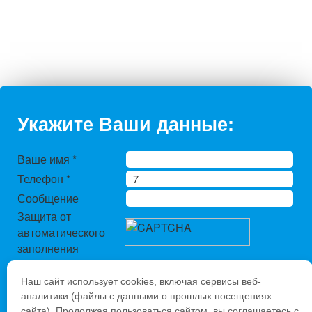
Укажите Ваши данные:
Ваше имя
*
Телефон
*
Сообщение
Защита от
автоматического
заполнения
Введите слово с
картинки
*
:
Наш сайт использует cookies, включая сервисы веб-
аналитики (файлы с данными о прошлых посещениях
сайта). Продолжая пользоваться сайтом, вы соглашаетесь с