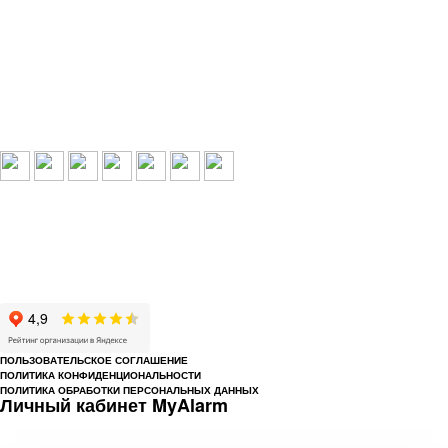
Выбери свой город:
Пермь
Краснокамск
Добрянка
Пермский край
Охрана по РФ
© 1993-2026 ООО «Цербер» Пермь - охранные услуги
Охрана предприятий, магазинов, офисов, домов, квартир
Cайт cerbergroup.ru носит исключительно справочно-информационный
характер и ни при каких условиях не является публичной офертой,
определяемой положениями Статьи 437 Гражданского кодекса РФ.
ПОЛЬЗОВАТЕЛЬСКОЕ СОГЛАШЕНИЕ
ПОЛИТИКА КОНФИДЕНЦИОНАЛЬНОСТИ
ПОЛИТИКА ОБРАБОТКИ ПЕРСОНАЛЬНЫХ ДАННЫХ
Личный кабинет MyAlarm