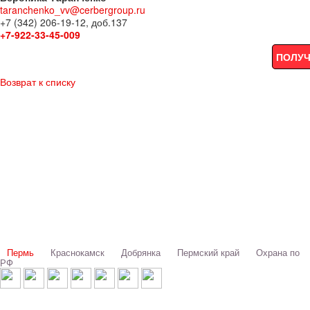
taranchenko_vv@cerbergroup.ru
+7 (342) 206-19-12, доб.137
+7-922-33-45-009
ПОЛУЧ
Возврат к списку
Выбери свой город:
Пермь
Краснокамск
Добрянка
Пермский край
Охрана по
РФ