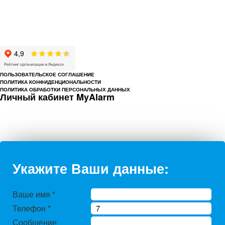
© 1993-2026 ООО «Цербер» Пермь - охранные услуги
Охрана предприятий, магазинов, офисов, домов, квартир
Cайт cerbergroup.ru носит исключительно справочно-информационный
характер и ни при каких условиях не является публичной офертой,
определяемой положениями Статьи 437 Гражданского кодекса РФ.
ПОЛЬЗОВАТЕЛЬСКОЕ СОГЛАШЕНИЕ
ПОЛИТИКА КОНФИДЕНЦИОНАЛЬНОСТИ
ПОЛИТИКА ОБРАБОТКИ ПЕРСОНАЛЬНЫХ ДАННЫХ
Личный кабинет MyAlarm
Укажите Ваши данные:
Ваше имя
*
Телефон
*
Сообщение