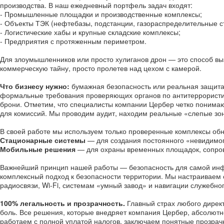
производства. В наш ежедневный портфель задач входят:
- Промышленные площадки и производственные комплексы;
- Объекты ТЭК (нефтебазы, подстанции, газораспределительные с
- Логистические хабы и крупные складские комплексы;
- Предприятия с протяженным периметром.
Для злоумышленников или просто хулиганов дрон — это способ выз
коммерческую тайну, просто пролетев над цехом с камерой.
Что бизнесу нужно:
бумажная безопасность или реальная защита
формальные требования проверяющих органов по антитеррористич
брони. Отметим, что специалисты компании Цербер четко понимают
для комиссий. Мы проводим аудит, находим реальные «слепые зо
В своей работе мы используем только проверенные комплексы обн
Стационарные системы
— для создания постоянного «невидимог
Мобильные решения
— для охраны временных площадок, сопров
Важнейший принцип нашей работы — безопасность для самой ин
комплексный подход к безопасности территории. Мы настраиваем 
радиосвязи, Wi-Fi, системам «умный завод» и навигации служебног
100% легальность и прозрачность.
Главный страх любого директ
боль. Все решения, которые внедряет компания Цербер, абсолютн
работаем с полной уплатой налогов, заключаем понятные прозра