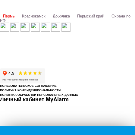
Выбери свой город:
Пермь
Краснокамск
Добрянка
Пермский край
Охрана по
РФ
© 1993-2026 ООО «Цербер» Пермь - охранные услуги
Охрана предприятий, магазинов, офисов, домов, квартир
Cайт cerbergroup.ru носит исключительно справочно-информационный
характер и ни при каких условиях не является публичной офертой,
определяемой положениями Статьи 437 Гражданского кодекса РФ.
ПОЛЬЗОВАТЕЛЬСКОЕ СОГЛАШЕНИЕ
ПОЛИТИКА КОНФИДЕНЦИОНАЛЬНОСТИ
ПОЛИТИКА ОБРАБОТКИ ПЕРСОНАЛЬНЫХ ДАННЫХ
Личный кабинет MyAlarm