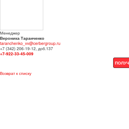
Менеджер
Вероника Таранченко
taranchenko_vv@cerbergroup.ru
+7 (342) 206-19-12, доб.137
+7-922-33-45-009
ПОЛУЧ
Возврат к списку