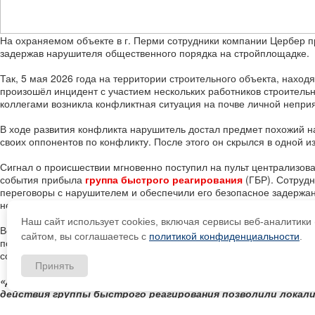
На охраняемом объекте в г. Перми сотрудники компании Цербер 
задержав нарушителя общественного порядка на стройплощадке.
Так, 5 мая 2026 года на территории строительного объекта, нахо
произошёл инцидент с участием нескольких работников строител
коллегами возникла конфликтная ситуация на почве личной непри
В ходе развития конфликта нарушитель достал предмет похожий на
своих оппонентов по конфликту. После этого он скрылся в одной 
Сигнал о происшествии мгновенно поступил на пульт централизов
события прибыла
группа быстрого реагирования
(ГБР). Сотрудн
переговоры с нарушителем и обеспечили его безопасное задержан
не зафиксировано.
Наш сайт использует cookies, включая сервисы веб-аналитик
Все участники конфликта были задержаны и переданы прибывшим 
сайтом, вы соглашаетесь с
политикой конфиденциальности
.
по факту произошедшего. В настоящее время по данному факту п
содействие правоохранительным органам, предоставляя всю воз
Принять
«Данный инцидент ещё раз подтверждает эффективность в
действия группы быстрого реагирования позволили локали
допустить её эскалации. Безопасность людей и сохранно