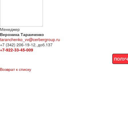
Менеджер
Вероника Таранченко
taranchenko_vv@cerbergroup.ru
+7 (342) 206-19-12, доб.137
+7-922-33-45-009
ПОЛУЧ
Возврат к списку