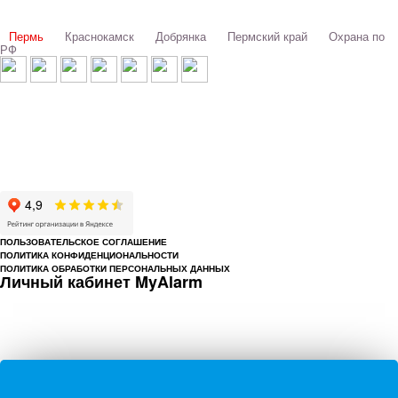
Выбери свой город:
Пермь
Краснокамск
Добрянка
Пермский край
Охрана по
РФ
© 1993-2026 ООО «Цербер» Пермь - охранные услуги
Охрана предприятий, магазинов, офисов, домов, квартир
Cайт cerbergroup.ru носит исключительно справочно-информационный
характер и ни при каких условиях не является публичной офертой,
определяемой положениями Статьи 437 Гражданского кодекса РФ.
ПОЛЬЗОВАТЕЛЬСКОЕ СОГЛАШЕНИЕ
ПОЛИТИКА КОНФИДЕНЦИОНАЛЬНОСТИ
ПОЛИТИКА ОБРАБОТКИ ПЕРСОНАЛЬНЫХ ДАННЫХ
Личный кабинет MyAlarm