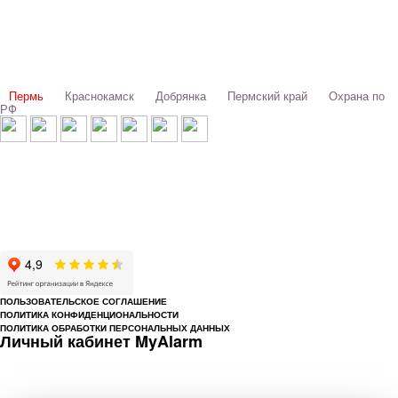
Выбери свой город:
Пермь
Краснокамск
Добрянка
Пермский край
Охрана по
РФ
© 1993-2026 ООО «Цербер» Пермь - охранные услуги
Охрана предприятий, магазинов, офисов, домов, квартир
Cайт cerbergroup.ru носит исключительно справочно-информационный
характер и ни при каких условиях не является публичной офертой,
определяемой положениями Статьи 437 Гражданского кодекса РФ.
ПОЛЬЗОВАТЕЛЬСКОЕ СОГЛАШЕНИЕ
ПОЛИТИКА КОНФИДЕНЦИОНАЛЬНОСТИ
ПОЛИТИКА ОБРАБОТКИ ПЕРСОНАЛЬНЫХ ДАННЫХ
Личный кабинет MyAlarm