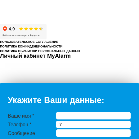
Охрана предприятий, магазинов, офисов, домов, квартир
Cайт cerbergroup.ru носит исключительно справочно-информационный
характер и ни при каких условиях не является публичной офертой,
определяемой положениями Статьи 437 Гражданского кодекса РФ.
ПОЛЬЗОВАТЕЛЬСКОЕ СОГЛАШЕНИЕ
ПОЛИТИКА КОНФИДЕНЦИОНАЛЬНОСТИ
ПОЛИТИКА ОБРАБОТКИ ПЕРСОНАЛЬНЫХ ДАННЫХ
Личный кабинет MyAlarm
Укажите Ваши данные:
Ваше имя
*
Телефон
*
Сообщение