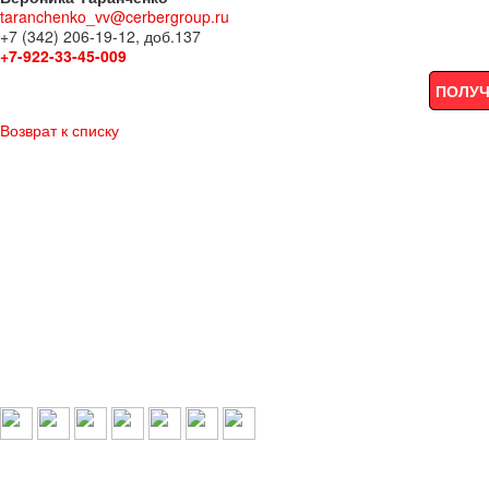
taranchenko_vv@cerbergroup.ru
+7 (342) 206-19-12, доб.137
+7-922-33-45-009
ПОЛУЧ
Возврат к списку
Выбери свой город:
Пермь
Краснокамск
Добрянка
Пермский край
Охрана по РФ
© 1993-2026 ООО «Цербер» Пермь - охранные услуги