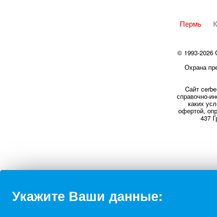
Пермь
К
© 1993-2026
Охрана пре
Cайт cerbe
справочно-ин
каких усл
офертой, оп
437 Г
Укажите Ваши данные: