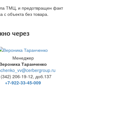
ала ТМЦ, и предотвращен факт
 с объекта без товара.
жно через
Менеджер
Вероника Таранченко
nchenko_vv@cerbergroup.ru
 (342) 206-19-12, доб.137
+7-922-33-45-009