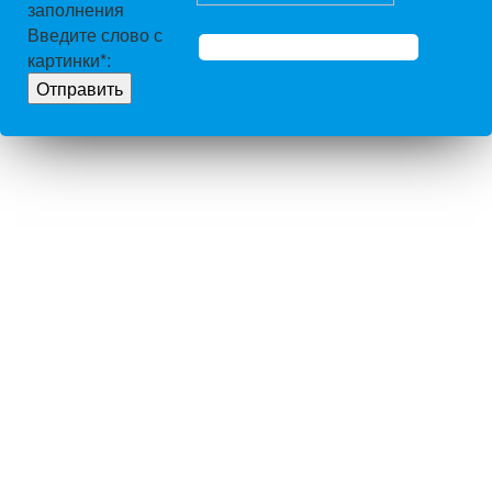
заполнения
Введите слово с
картинки
*
: