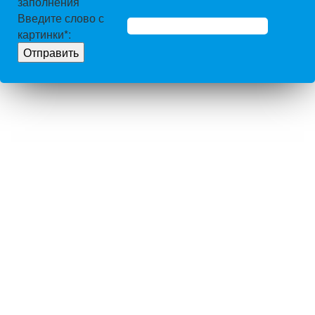
заполнения
Введите слово с
картинки
*
: