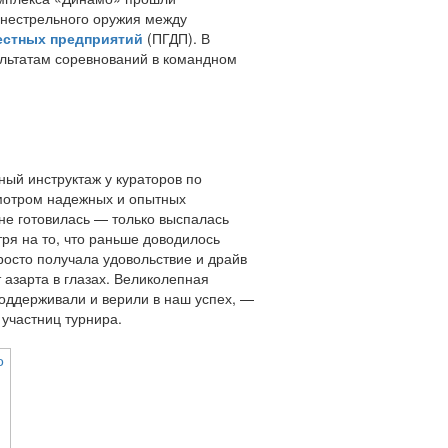
гнестрельного оружия между
естных предприятий
(ПГДП). В
ультатам соревнований в командном
ый инструктаж у кураторов по
смотром надежных и опытных
не готовилась — только выспалась
ря на то, что раньше доводилось
просто получала удовольствие и драйв
 азарта в глазах. Великолепная
поддерживали и верили в наш успех, —
участниц турнира.