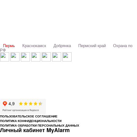
Выбери свой город:
Пермь
Краснокамск
Добрянка
Пермский край
Охрана по
РФ
© 1993-2026 ООО «Цербер» Пермь - охранные услуги
Охрана предприятий, магазинов, офисов, домов, квартир
Cайт cerbergroup.ru носит исключительно справочно-информационный
характер и ни при каких условиях не является публичной офертой,
определяемой положениями Статьи 437 Гражданского кодекса РФ.
ПОЛЬЗОВАТЕЛЬСКОЕ СОГЛАШЕНИЕ
ПОЛИТИКА КОНФИДЕНЦИОНАЛЬНОСТИ
ПОЛИТИКА ОБРАБОТКИ ПЕРСОНАЛЬНЫХ ДАННЫХ
Личный кабинет MyAlarm