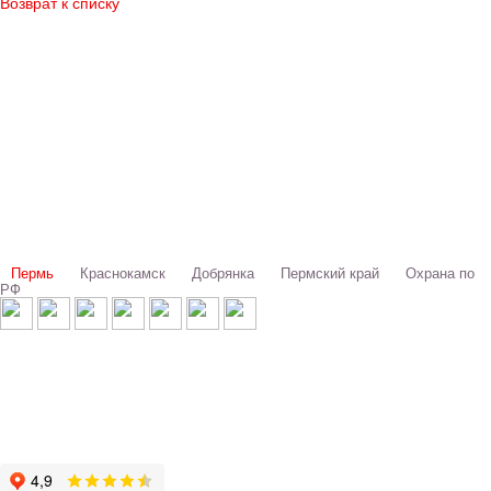
Возврат к списку
Выбери свой город:
Пермь
Краснокамск
Добрянка
Пермский край
Охрана по
РФ
© 1993-2026 ООО «Цербер» Пермь - охранные услуги
Охрана предприятий, магазинов, офисов, домов, квартир
Cайт cerbergroup.ru носит исключительно справочно-информационный
характер и ни при каких условиях не является публичной офертой,
определяемой положениями Статьи 437 Гражданского кодекса РФ.