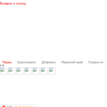
Возврат к списку
Выбери свой город:
Пермь
Краснокамск
Добрянка
Пермский край
Охрана по
РФ
© 1993-2026 ООО «Цербер» Пермь - охранные услуги
Охрана предприятий, магазинов, офисов, домов, квартир
Cайт cerbergroup.ru носит исключительно справочно-информационный
характер и ни при каких условиях не является публичной офертой,
определяемой положениями Статьи 437 Гражданского кодекса РФ.