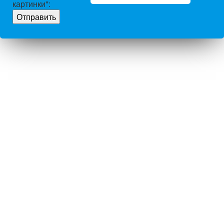
картинки
*
: