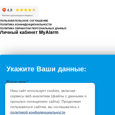
Cайт cerbergroup.ru носит исключительно справочно-информационный ха
ПОЛЬЗОВАТЕЛЬСКОЕ СОГЛАШЕНИЕ
ПОЛИТИКА КОНФИДЕНЦИОНАЛЬНОСТИ
ПОЛИТИКА ОБРАБОТКИ ПЕРСОНАЛЬНЫХ ДАННЫХ
Личный кабинет MyAlarm
Укажите Ваши данные:
Ваше имя
*
Телефон
*
Наш сайт использует cookies, включая
Сообщение
сервисы веб-аналитики (файлы с данными о
прошлых посещениях сайта). Продолжая
Защита от автоматического заполнения
пользоваться сайтом, вы соглашаетесь с
политикой конфиденциальности
.
Введите слово с картинки
*
: