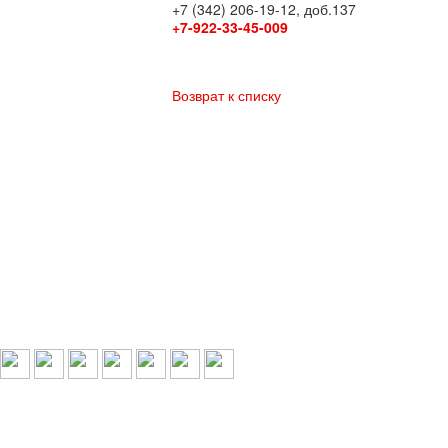
+7 (342) 206-19-12, доб.137
+7-922-33-45-009
Возврат к списку
Выбери свой город:
Пермь
Краснокамск
Добрянка
Пермский край
Охрана по РФ
© 1993-2026 ООО «Цербер» Пермь - охранные услуги
Охрана предприятий, магазинов, офисов, домов, квартир