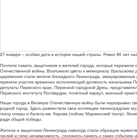
27 января – особая дата в истории нашей страны. Ровно 80 лет н
Почтили память защитников и жителей города, которые пережили о
Отечественной войны. Возложили цветы к мемориалу Уральскому д
церемонии стали жители блокадного Ленинграда, эвакуированные 
приняли участие временно исполняющий должность начальника Пе
депутаты Пермского края, Пермской городской Думы, представител
Пермского института Росгвардии, почётный караул, военный оркест
Наши города в Великую Отечественную войну были неразрывно св
родной город. Здесь разместили свои коллекции ленинградские 
театр оперы и балета им. Кирова (сейчас Мариинский театр). Лен
ради общей победы.
Жители и защитники Ленинграда навсегда стали образцом мужества
людей и свою независимость, сохранять память о таких событиях 