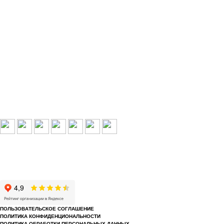
Выбери свой город:
Пермь
Краснокамск
Добрянка
Пермский край
Охрана по РФ
© 1993-2026 ООО «Цербер» Пермь - охранные услуги
Охрана предприятий, магазинов, офисов, домов, квартир
Cайт cerbergroup.ru носит исключительно справочно-информационный ха
ПОЛЬЗОВАТЕЛЬСКОЕ СОГЛАШЕНИЕ
ПОЛИТИКА КОНФИДЕНЦИОНАЛЬНОСТИ
ПОЛИТИКА ОБРАБОТКИ ПЕРСОНАЛЬНЫХ ДАННЫХ