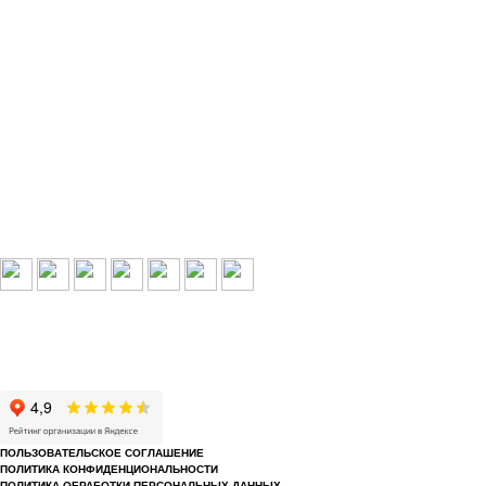
Выбери свой город:
Пермь
Краснокамск
Добрянка
Пермский край
Охрана по РФ
© 1993-2026 ООО «Цербер» Пермь - охранные услуги
Охрана предприятий, магазинов, офисов, домов, квартир
Cайт cerbergroup.ru носит исключительно справочно-информационный ха
ПОЛЬЗОВАТЕЛЬСКОЕ СОГЛАШЕНИЕ
ПОЛИТИКА КОНФИДЕНЦИОНАЛЬНОСТИ
ПОЛИТИКА ОБРАБОТКИ ПЕРСОНАЛЬНЫХ ДАННЫХ