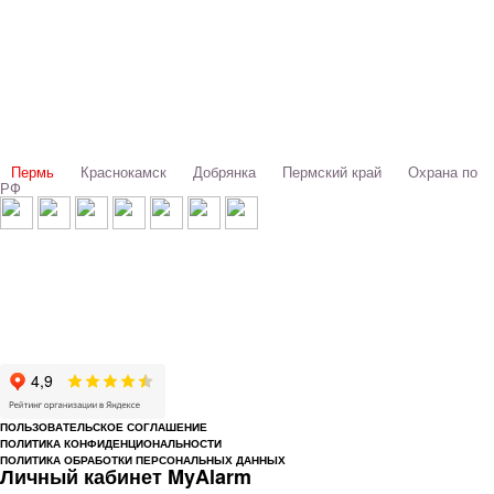
Выбери свой город:
Пермь
Краснокамск
Добрянка
Пермский край
Охрана по
РФ
© 1993-2026 ООО «Цербер» Пермь - охранные услуги
Охрана предприятий, магазинов, офисов, домов, квартир
Cайт cerbergroup.ru носит исключительно справочно-информационный
характер и ни при каких условиях не является публичной офертой,
определяемой положениями Статьи 437 Гражданского кодекса РФ.
ПОЛЬЗОВАТЕЛЬСКОЕ СОГЛАШЕНИЕ
ПОЛИТИКА КОНФИДЕНЦИОНАЛЬНОСТИ
ПОЛИТИКА ОБРАБОТКИ ПЕРСОНАЛЬНЫХ ДАННЫХ
Личный кабинет MyAlarm