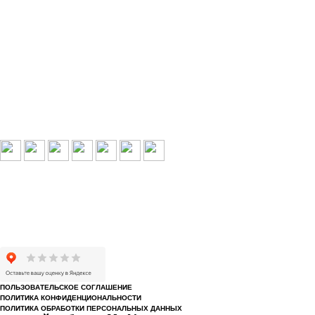
Выбери свой город:
Пермь
Краснокамск
Добрянка
Пермский край
Охрана по РФ
© 1993-2026 ООО «Цербер» Пермь - охранные услуги
Охрана предприятий, магазинов, офисов, домов, квартир
Cайт cerbergroup.ru носит исключительно справочно-информационный
характер и ни при каких условиях не является публичной офертой,
определяемой положениями Статьи 437 Гражданского кодекса РФ.
ПОЛЬЗОВАТЕЛЬСКОЕ СОГЛАШЕНИЕ
ПОЛИТИКА КОНФИДЕНЦИОНАЛЬНОСТИ
ПОЛИТИКА ОБРАБОТКИ ПЕРСОНАЛЬНЫХ ДАННЫХ