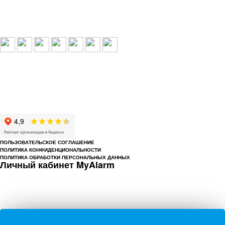
Выбери свой город:
Пермь
Краснокамск
Добрянка
Пермский край
Охрана по РФ
© 1993-2026 ООО «Цербер» Пермь - охранные услуги
Охрана предприятий, магазинов, офисов, домов, квартир
Cайт cerbergroup.ru носит исключительно справочно-информационный
характер и ни при каких условиях не является публичной офертой,
определяемой положениями Статьи 437 Гражданского кодекса РФ.
ПОЛЬЗОВАТЕЛЬСКОЕ СОГЛАШЕНИЕ
ПОЛИТИКА КОНФИДЕНЦИОНАЛЬНОСТИ
ПОЛИТИКА ОБРАБОТКИ ПЕРСОНАЛЬНЫХ ДАННЫХ
Личный кабинет MyAlarm