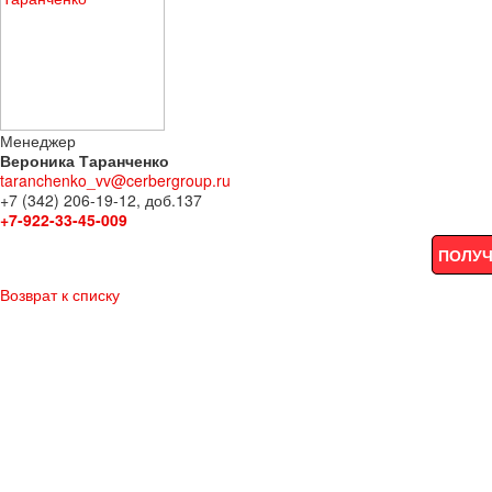
Менеджер
Вероника Таранченко
taranchenko_vv@cerbergroup.ru
+7 (342) 206-19-12, доб.137
+7-922-33-45-009
ПОЛУЧ
Возврат к списку