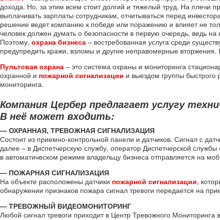
дохода. Но, за этим всем стоит долгий и тяжелый труд. На плечи 
выплачивать зарплаты сотрудникам, отчитываться перед инвестора
решение ведет компанию к победе или поражению и влияет не тольк
человек должен думать о безопасности в первую очередь, ведь на н
Поэтому,
охрана бизнеса
– востребованная услуга среди существ
предупредить кражи, взломы и другие неправомерные вторжения. К
Пультовая охрана
– это система охраны и мониторинга стациона
охранной и
пожарной сигнализации
и выездом группы быстрого р
мониторинга.
Компания Цербер предлагает услугу техни
В неё может входить:
— ОХРАННАЯ, ТРЕВОЖНАЯ СИГНАЛИЗАЦИЯ
Состоит из приемно-контрольной панели и датчиков. Сигнал с дат
далее – в Диспетчерскую службу, оператор Диспетчерской службы 
в автоматическом режиме владельцу бизнеса отправляется на м
— ПОЖАРНАЯ СИГНАЛИЗАЦИЯ
На объекте расположены датчики
пожарной сигнализации
, кото
обнаружении признаков пожара сигнал тревоги передается на при
— ТРЕВОЖНЫЙ ВИДЕОМОНИТОРИНГ
Любой сигнал тревоги приходит в Центр Тревожного Мониторинга 