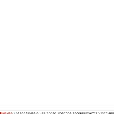
Бизнес
- завораживающее слово, которое ассоциируется у больш