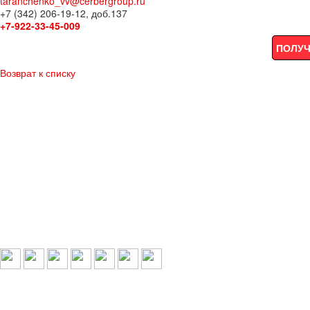
taranchenko_vv@cerbergroup.ru
+7 (342) 206-19-12, доб.137
+7-922-33-45-009
ПОЛУЧ
Возврат к списку
Выбери свой город:
Пермь
Краснокамск
Добрянка
Пермский край
Охрана по РФ
© 1993-2026 ООО «Цербер» Пермь - охранные услуги
Охрана предприятий, магазинов, офисов, домов, квартир