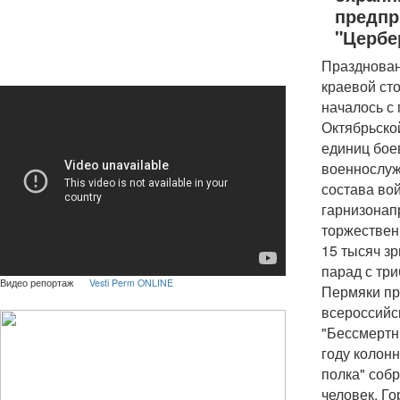
предпр
"Цербе
Празднован
краевой ст
началось с
Октябрьско
единиц бое
военнослуж
состава во
гарнизонап
торжествен
15 тысяч з
парад с три
Видео репортаж
Vesti Perm ONLINE
Пермяки пр
всероссийс
"Бессмертн
году колон
полка" собр
человек. Г