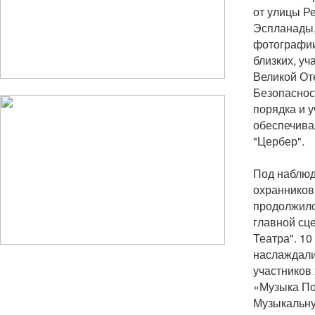
от улицы Р
Эспланады,
фотографии
близких, у
Великой От
Безопаснос
порядка и у
обеспечива
"Цербер".
Под наблюд
охранников
продолжило
главной сце
Театра". 10
наслаждали
участников
«Музыка П
Музыкальну