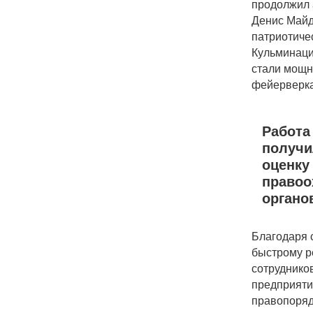
продолжил 
Денис Майд
патриотиче
Кульминац
стали мощ
фейерверка
Работа
получи
оценку
правоо
органо
Благодаря 
быстрому 
сотруднико
предприят
правопоряд