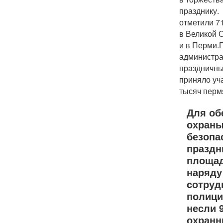
празднику.
отметили 7
в Великой 
и в Перми.
администра
праздничны
приняло уч
тысяч перм
Для об
охраны
безопа
празд
площад
наряду
сотруд
полици
несли 
охранн