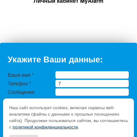
Личный кабинет MyAlarm
Укажите Ваши данные:
Ваше имя
*
Телефон
*
Сообщение
Защита от
автоматического
Наш сайт использует cookies, включая сервисы веб-
заполнения
аналитики (файлы с данными о прошлых посещениях
Введите слово с
сайта). Продолжая пользоваться сайтом, вы соглашаетесь
с
политикой конфиденциальности
.
картинки
*
: