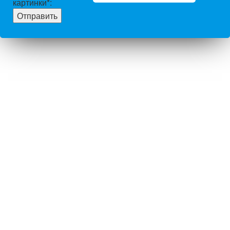
картинки
*
: