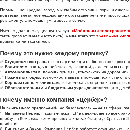
Пермь
— наш родной город, мы любим его улицы, парки и скверы. 
подъезда, внезапное недомогание сковавшее речь или просто ощу
регламенту, а помощь нужна здесь и сейчас.
Именно для этого существует услуга
«Мобильный телохранител
такой формат имеет место быть). Чаще всего это
тревожная кноп
примчится на ваш сигнал.
Почему это нужно каждому пермяку?
✅
Студентам:
возвращаться с пар или идти в общежитие через па
✅
Родителям:
знать, что ребенок под защитой, даже если вы не р
✅
Автомобилистам:
помощь при ДТП, конфликтах на дороге или 
✅
Пожилым людям:
возможность вызвать помощь, если стало пло
✅
Корпоративным клиентам:
возможность контроля и защиты со
✅
Образовательным и бюджетным учреждениям:
защита детей
Почему именно компания «Цербер»?
На рынке много предложений, но безопасность — не та сфера, гд
1.
Мы знаем Пермь.
Наши экипажи ГБР на дежурстве во всех район
пробку на Комсомольском проспекте или как быстро добраться в З
прибытия.
2.
Лицензия и Закон.
Компания Цербер работает официально. Наш