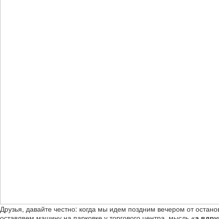
Друзья, давайте честно: когда мы идем поздним вечером от остано
оставляем машину на парковке у торгового центра, мысль
«а вдру