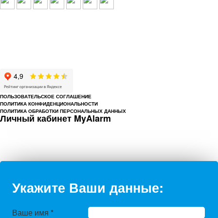
© 1993-2026 ООО «Цербер» Пермь - охранные услуги
Охрана предприятий, магазинов, офисов, домов, квартир
Cайт cerbergroup.ru носит исключительно справочно-информационный
характер и ни при каких условиях не является публичной офертой,
определяемой положениями Статьи 437 Гражданского кодекса РФ.
ПОЛЬЗОВАТЕЛЬСКОЕ СОГЛАШЕНИЕ
ПОЛИТИКА КОНФИДЕНЦИОНАЛЬНОСТИ
ПОЛИТИКА ОБРАБОТКИ ПЕРСОНАЛЬНЫХ ДАННЫХ
Личный кабинет MyAlarm
Укажите Ваши данные:
Ваше имя
*