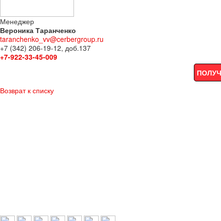
Менеджер
Вероника Таранченко
taranchenko_vv@cerbergroup.ru
+7 (342) 206-19-12, доб.137
+7-922-33-45-009
ПОЛУЧ
Возврат к списку
Выбери свой город:
Пермь
Краснокамск
Добрянка
Пермский край
Охрана по РФ