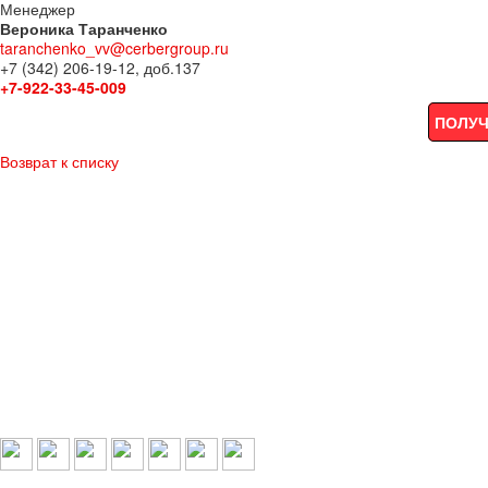
Менеджер
Вероника Таранченко
taranchenko_vv@cerbergroup.ru
+7 (342) 206-19-12, доб.137
+7-922-33-45-009
ПОЛУЧ
Возврат к списку
Выбери свой город:
Пермь
Краснокамск
Добрянка
Пермский край
Охрана по РФ