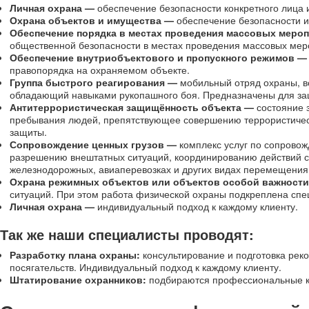
Личная охрана —
обеспечение безопасности конкретного лица 
Охрана объектов и имущества —
обеспечение безопасности и
Обеспечение порядка в местах проведения массовых меро
общественной безопасности в местах проведения массовых мер
Обеспечение внутриобъектового и пропускного режимов —
правопорядка на охраняемом объекте.
Группа быстрого реагирования —
мобильный отряд охраны, 
обладающий навыками рукопашного боя. Предназначены для защи
Антитеррористическая защищённость объекта —
состояние з
пребывания людей, препятствующее совершению террористическ
защиты.
Сопровождение ценных грузов —
комплекс услуг по сопровожд
разрешению внештатных ситуаций, координированию действий с
железнодорожных, авиаперевозках и других видах перемещения 
Охрана режимных объектов или объектов особой важност
ситуаций. При этом работа физической охраны подкреплена сп
Личная охрана —
индивидуальный подход к каждому клиенту.
Так же наши специалисты проводят:
Разработку плана охраны:
консультирование и подготовка ре
посягательств. Индивидуальный подход к каждому клиенту.
Штатирование охранников:
подбираются профессиональные ка