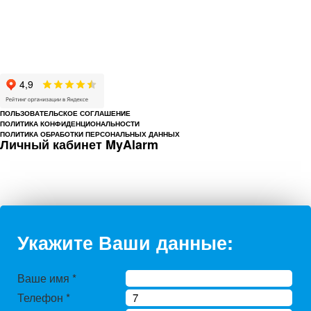
© 1993-2026 ООО «Цербер» Пермь - охранные услуги
Охрана предприятий, магазинов, офисов, домов, квартир
Cайт cerbergroup.ru носит исключительно справочно-информационный
характер и ни при каких условиях не является публичной офертой,
определяемой положениями Статьи 437 Гражданского кодекса РФ.
ПОЛЬЗОВАТЕЛЬСКОЕ СОГЛАШЕНИЕ
ПОЛИТИКА КОНФИДЕНЦИОНАЛЬНОСТИ
ПОЛИТИКА ОБРАБОТКИ ПЕРСОНАЛЬНЫХ ДАННЫХ
Личный кабинет MyAlarm
Укажите Ваши данные:
Ваше имя
*
Телефон
*