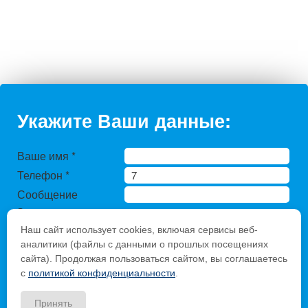
Укажите Ваши данные:
Ваше имя
*
Телефон
*
Сообщение
Защита от
автоматического
Наш сайт использует cookies, включая сервисы веб-
заполнения
аналитики (файлы с данными о прошлых посещениях
Введите слово с
сайта). Продолжая пользоваться сайтом, вы соглашаетесь
с
политикой конфиденциальности
.
картинки
*
:
Принять