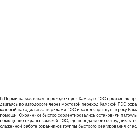
В Перми на мостовом переходе через Камскую ГЭС произошло прои
двигаясь по автодороге через мостовой переход Камской ГЭС охр
который находился за перилами ГЭС и хотел спрыгнуть в реку Кам
помощи. Охранники быстро сориентировались остановили патрульн
помещение охраны Камской ГЭС, где передали его сотрудникам п
слаженной работе охранников группы быстрого реагирования спас