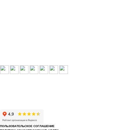
Выбери свой город:
Пермь
Краснокамск
Добрянка
Пермский край
Охрана по РФ
© 1993-2026 ООО «Цербер» Пермь - охранные услуги
Охрана предприятий, магазинов, офисов, домов, квартир
Cайт cerbergroup.ru носит исключительно справочно-информационный
характер и ни при каких условиях не является публичной офертой,
определяемой положениями Статьи 437 Гражданского кодекса РФ.
ПОЛЬЗОВАТЕЛЬСКОЕ СОГЛАШЕНИЕ